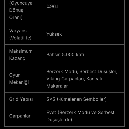
(Oyuncuya
%96.1
Dönüş
Oranı)
Varyans
Yüksek
(Volatilite)
Maksimum
Bahsin 5.000 katı
Kazanç
Berzerk Modu, Serbest Düşüşler,
Oyun
Viking Çarpanları, Kancalı
Mekaniği
Makaralar
Grid Yapısı
5×5 (Kümelenen Semboller)
Evet (Berzerk Modu ve Serbest
Çarpanlar
Düşüşlerde)