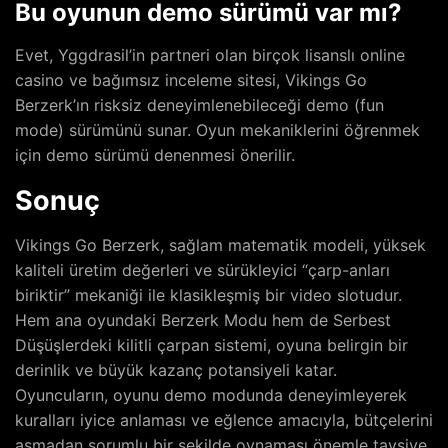
Bu oyunun demo sürümü var mı?
Evet, Yggdrasil’in partneri olan birçok lisanslı online
casino ve bağımsız inceleme sitesi, Vikings Go
Berzerk’ın risksiz deneyimlenebileceği demo (fun
mode) sürümünü sunar. Oyun mekaniklerini öğrenmek
için demo sürümü denenmesi önerilir.
Sonuç
Vikings Go Berzerk, sağlam matematik modeli, yüksek
kaliteli üretim değerleri ve sürükleyici “çarp-anları
biriktir” mekaniği ile klasikleşmiş bir video slotudur.
Hem ana oyundaki Berzerk Modu hem de Serbest
Düşüşlerdeki kilitli çarpan sistemi, oyuna belirgin bir
derinlik ve büyük kazanç potansiyeli katar.
Oyuncuların, oyunu demo modunda deneyimleyerek
kuralları iyice anlaması ve eğlence amacıyla, bütçelerini
aşmadan sorumlu bir şekilde oynaması önemle tavsiye