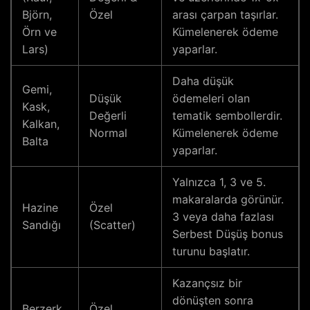
Björn,
Özel
arası çarpan taşırlar.
Örn ve
Kümelenerek ödeme
Lars)
yaparlar.
Daha düşük
Gemi,
Düşük
ödemeleri olan
Kask,
Değerli
tematik sembollerdir.
Kalkan,
Normal
Kümelenerek ödeme
Balta
yaparlar.
Yalnızca 1, 3 ve 5.
makaralarda görünür.
Hazine
Özel
3 veya daha fazlası
Sandığı
(Scatter)
Serbest Düşüş bonus
turunu başlatır.
Kazançsız bir
dönüşten sonra
Berzerk
Özel