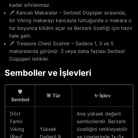
kadar sıfırlanmaz.
🗡️ Kancalı Makaralar – Serbest Düşüşler sırasında,
bir Viking makarayı kancayla tuttuğunda o makara o
tur boyunca kilidini açar ve Berzerk özelliği için hazır
hale gelir.
🗡️ Treasure Chest Scatter – Sadece 1, 3 ve 5.
makaralarda görünür. 3 veya daha fazlası Serbest
Düşüşleri tetikler.
Semboller ve İşlevleri
🛡️
🎯 Tür
✨ İşlev
Sembol
Dört
Ana yüksek değerli
Farklı
sembollerdir. Berzerk
Viking
Yüksek
özelliğini tetikleyebilir
(Rauf,
Değerli &
ve üzerlerinde 1x-5x