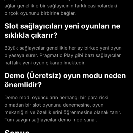
ağlar genellikle bir sağlayıcının farklı casinolardaki
birçok oyununu birbirine bağlar.
Slot sağlayıcıları yeni oyunları ne
sıklıkla çıkarır?
Büyük sağlayıcılar genellikle her ay birkaç yeni oyun
piyasaya sürer. Pragmatic Play gibi bazı sağlayıcılar
haftalık yeni oyun çıkarabilmektedir.
Demo (Ücretsiz) oyun modu neden
önemlidir?
Demo mod, oyuncuların herhangi bir para riski
olmadan bir slot oyununu denemesine, oyun
mekaniğini ve özelliklerini öğrenmesine olanak tanır.
Tüm saygın sağlayıcılar demo mod sunar.