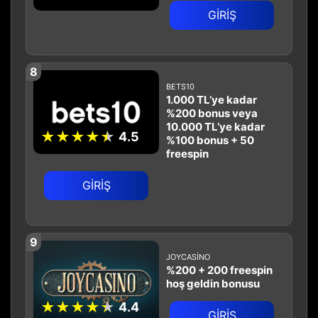
GIRIŞ
8
BETS10
1.000 TL’ye kadar
%200 bonus veya
10.000 TL’ye kadar
%100 bonus + 50
freespin
GIRIŞ
9
JOYCASINO
%200 + 200 freespin
hoş geldin bonusu
GIRIŞ