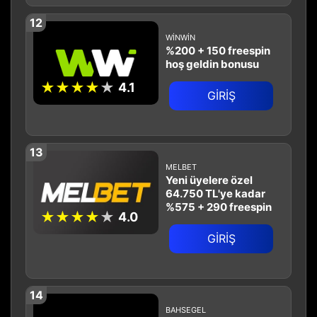
12
WINWIN
%200 + 150 freespin
hoş geldin bonusu
GIRIŞ
13
MELBET
Yeni üyelere özel
64.750 TL'ye kadar
%575 + 290 freespin
GIRIŞ
14
BAHSEGEL