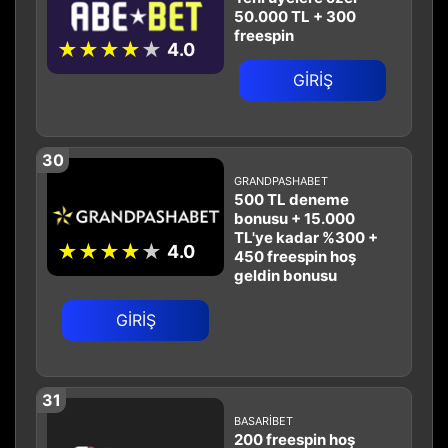
50.000 TL + 300
freespin
GIRIŞ
30
GRANDPASHABET
500 TL deneme
bonusu + 15.000
TL'ye kadar %300 +
450 freespin hoş
geldin bonusu
GIRIŞ
31
BASARIBET
200 freespin hoş