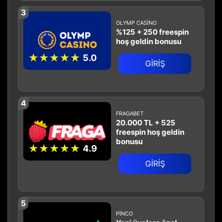
3
OLYMP CASINO
%125 + 250 freespin
hoş geldin bonusu
GIRIŞ
4
FRAGABET
20.000 TL + 525
freespin hoş geldin
bonusu
GIRIŞ
5
PINCO