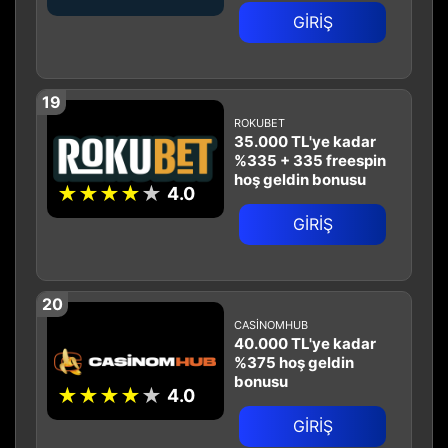
GIRIŞ
19
ROKUBET
35.000 TL'ye kadar
%335 + 335 freespin
hoş geldin bonusu
GIRIŞ
20
CASINOMHUB
40.000 TL'ye kadar
%375 hoş geldin
bonusu
GIRIŞ