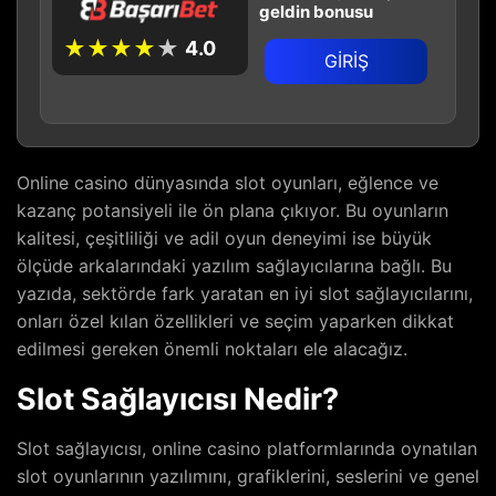
geldin bonusu
GIRIŞ
Online casino dünyasında slot oyunları, eğlence ve
kazanç potansiyeli ile ön plana çıkıyor. Bu oyunların
kalitesi, çeşitliliği ve adil oyun deneyimi ise büyük
ölçüde arkalarındaki yazılım sağlayıcılarına bağlı. Bu
yazıda, sektörde fark yaratan en iyi slot sağlayıcılarını,
onları özel kılan özellikleri ve seçim yaparken dikkat
edilmesi gereken önemli noktaları ele alacağız.
Slot Sağlayıcısı Nedir?
Slot sağlayıcısı, online casino platformlarında oynatılan
slot oyunlarının yazılımını, grafiklerini, seslerini ve genel