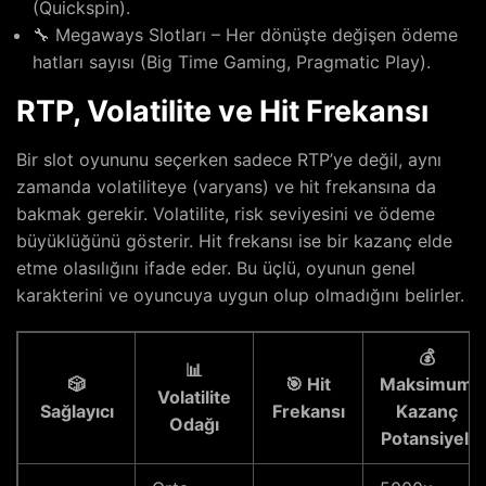
(Quickspin).
🔧 Megaways Slotları – Her dönüşte değişen ödeme
hatları sayısı (Big Time Gaming, Pragmatic Play).
RTP, Volatilite ve Hit Frekansı
Bir slot oyununu seçerken sadece RTP’ye değil, aynı
zamanda volatiliteye (varyans) ve hit frekansına da
bakmak gerekir. Volatilite, risk seviyesini ve ödeme
büyüklüğünü gösterir. Hit frekansı ise bir kazanç elde
etme olasılığını ifade eder. Bu üçlü, oyunun genel
karakterini ve oyuncuya uygun olup olmadığını belirler.
💰
📊
🎲
🎯 Hit
Maksimum
Volatilite
Sağlayıcı
Frekansı
Kazanç
Odağı
Potansiyeli