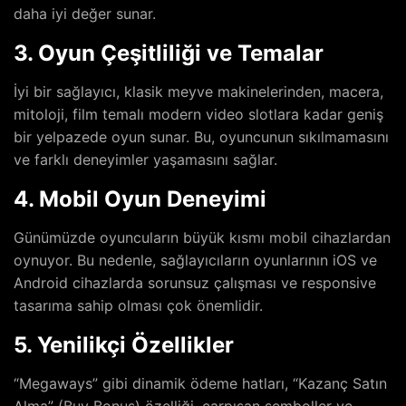
daha iyi değer sunar.
3. Oyun Çeşitliliği ve Temalar
İyi bir sağlayıcı, klasik meyve makinelerinden, macera,
mitoloji, film temalı modern video slotlara kadar geniş
bir yelpazede oyun sunar. Bu, oyuncunun sıkılmamasını
ve farklı deneyimler yaşamasını sağlar.
4. Mobil Oyun Deneyimi
Günümüzde oyuncuların büyük kısmı mobil cihazlardan
oynuyor. Bu nedenle, sağlayıcıların oyunlarının iOS ve
Android cihazlarda sorunsuz çalışması ve responsive
tasarıma sahip olması çok önemlidir.
5. Yenilikçi Özellikler
“Megaways” gibi dinamik ödeme hatları, “Kazanç Satın