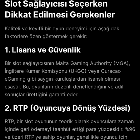
Slot Sağlayıcısı Seçerken
Dikkat Edilmesi Gerekenler
Kaliteli ve keyifli bir oyun deneyimi için aşağıdaki
faktörlere özen göstermek gerekir:
1. Lisans ve Güvenlik
Bir slot sağlayıcısının Malta Gaming Authority (MGA),
İngiltere Kumar Komisyonu (UKGC) veya Curacao
eGaming gibi saygın kuruluşlardan lisanslı olması
esastır. Bu, oyunların düzenli denetlendiğini ve adil
sonuçlar ürettiğini garanti eder.
2. RTP (Oyuncuya Dönüş Yüzdesi)
RTP, bir slot oyununun teorik olarak oyunculara zaman
içinde geri ödemeyi taahhüt ettiği para yüzdesidir. %96
ve üzeri RTP’ye sahip oyunlar, genellikle oyuncu için