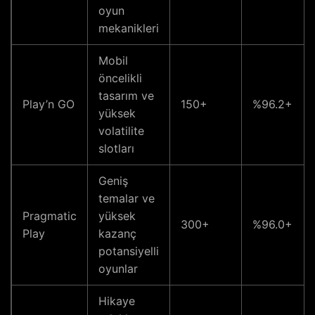
oyun
mekanikleri
Mobil
öncelikli
tasarım ve
Play’n GO
150+
%96.2+
yüksek
volatilite
slotları
Geniş
temalar ve
Pragmatic
yüksek
300+
%96.0+
Play
kazanç
potansiyelli
oyunlar
Hikaye