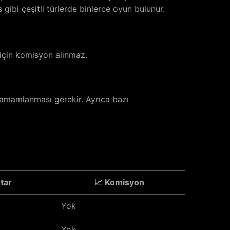
gibi çeşitli türlerde binlerce oyun bulunur.
 için komisyon alınmaz.
n tamamlanması gerekir. Ayrıca bazı
utar
📈 Komisyon
Yok
Yok