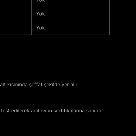
Yok
Yok
lt kısmında şeffaf şekilde yer alır.
est edilerek adil oyun sertifikalarına sahiptir.