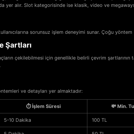
a yer alır. Slot kategorisinde ise klasik, video ve megaways 
 kullanıcılarına sorunsuz işlem deneyimi sunar. Çoğu yöntem
Şartları
ların çekilebilmesi için genellikle belirli çevrim şartlarını
.
temleri ve detayları yer almaktadır:
⏱️ İşlem Süresi
💸 Min. T
5-10 Dakika
100 TL
5 Dakika
50 TL