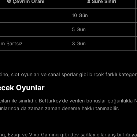
🔄 Çevrim Oranı
⏳ Süre Sınırı
10 Gün
5 Gün
im Şartsız
3 Gün
asino, slot oyunları ve sanal sporlar gibi birçok farklı katego
ecek Oyunlar
ıları ile sınırlıdır. Betturkey’de verilen bonuslar çoğunlukl
oyunlarında da zaman zaman deneme hakkı tanınabilir.
g, Ezugi ve Vivo Gaming gibi dev sağlayıcılarla iş birliği y