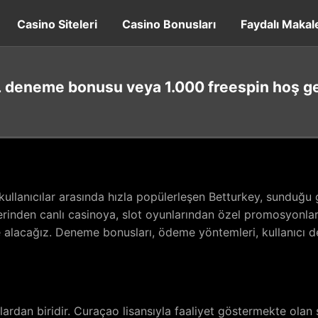
esi – Deneme Bonusu ve Detaylar
Casino Siteleri
Casino Bonusları
Faydalı Makal
L deneme bonusu veya 1.000 freespin hoş g
kullanıcılar arasında hızla popülerleşen Betturkey, sunduğu
lerinden canlı casinoya, slot oyunlarından özel promosyonl
 alacağız. Deneme bonusları, ödeme yöntemleri, kullanıcı d
ardan biridir. Curaçao lisansıyla faaliyet göstermekte olan 