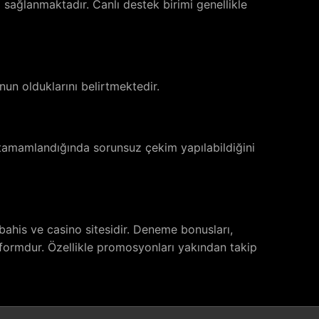
 sağlanmaktadır. Canlı destek birimi genellikle
nun olduklarını belirtmektedir.
r tamamlandığında sorunsuz çekim yapılabildiğini
e bahis ve casino sitesidir. Deneme bonusları,
tformdur. Özellikle promosyonları yakından takip