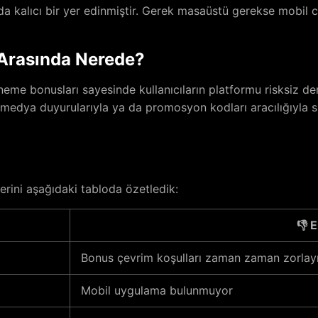
a kalıcı bir yer edinmiştir. Gerek masaüstü gerekse mobil 
Arasında Nerede?
me bonusları sayesinde kullanıcıların platformu risksiz d
edya duyurularıyla ya da promosyon kodları aracılığıyla sunu
lerini aşağıdaki tabloda özetledik:
👎 E
Bonus çevrim koşulları zaman zaman zorlayıc
Mobil uygulama bulunmuyor