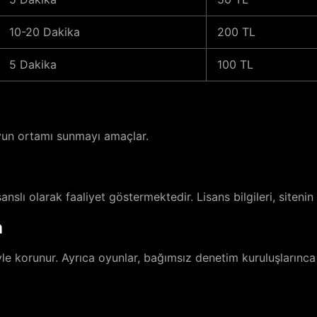
10-20 Dakika
200 TL
5 Dakika
100 TL
 oyun ortamı sunmayı amaçlar.
lı olarak faaliyet göstermektedir. Lisans bilgileri, sitenin a
n
yle korunur. Ayrıca oyunlar, bağımsız denetim kuruluşlarınca t