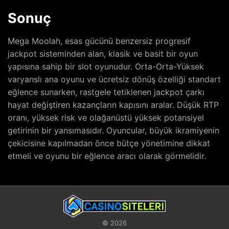
Sonuç
Mega Moolah, esas gücünü benzersiz progresif
jackpot sisteminden alan, klasik ve basit bir oyun
yapısına sahip bir slot oyunudur. Orta-Orta-Yüksek
varyanslı ana oyunu ve ücretsiz dönüş özelliği standart
eğlence sunarken, rastgele tetiklenen jackpot çarkı
hayat değiştiren kazançların kapısını aralar. Düşük RTP
oranı, yüksek risk ve olağanüstü yüksek potansiyel
getirinin bir yansımasıdır. Oyuncular, büyük ikramiyenin
çekicisine kapılmadan önce bütçe yönetimine dikkat
etmeli ve oyunu bir eğlence aracı olarak görmelidir.
© 2026