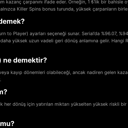
m kazanç çarpanını ifade eder. Örneğin, 1 ₺’lik bir bahisl
nızca Killer Spins bonus turunda, yüksek çarpanların birleş
e demek?
urn to Player) ayarları seçeneği sunar. Serial’da %96.07, %
 daha yüksek uzun vadeli geri dönüş anlamına gelir. Hangi R
) ne demektir?
eya kayıp dönemleri olabileceği, ancak nadiren gelen kazan
.
ım?
 her dönüş için yatırılan miktarı yükselten yüksek riskli bir
 mu?