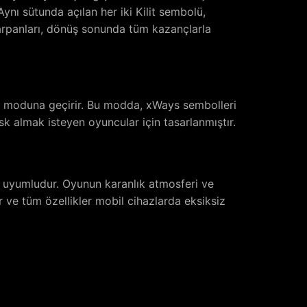
ynı sütunda açılan her iki Kilit sembolü,
 çarpanları, dönüş sonunda tüm kazançlarla
Bet moduna geçirir. Bu modda, xWays sembolleri
sk almak isteyen oyuncular için tasarlanmıştır.
 tam uyumludur. Oyunun karanlık atmosferi ve
ir ve tüm özellikler mobil cihazlarda eksiksiz