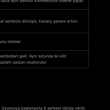
 fazla aynı sembol kümelenince ödeme yapar.
al sembole dönüşür, kazanç şansını artırır.
nu tetikler.
embolleri gelir. Aynı sütunda iki kilit
 toplam çarpan oluşturulur.
. Oyuncuya başlangıçta 6 serbest dönüş verilir.