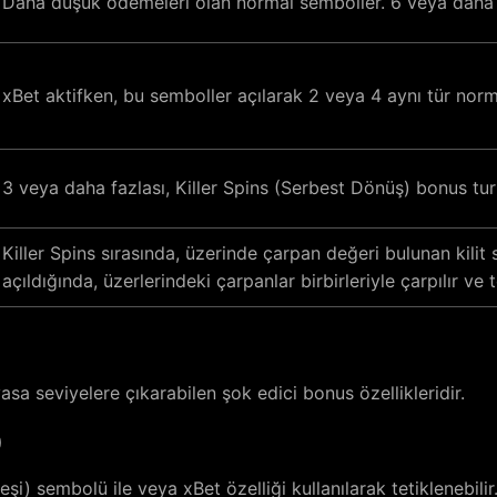
Daha düşük ödemeleri olan normal semboller. 6 veya daha
xBet aktifken, bu semboller açılarak 2 veya 4 aynı tür norm
3 veya daha fazlası, Killer Spins (Serbest Dönüş) bonus turu
Killer Spins sırasında, üzerinde çarpan değeri bulunan kilit s
açıldığında, üzerlerindeki çarpanlar birbirleriyle çarpılır ve
vasa seviyelere çıkarabilen şok edici bonus özellikleridir.
)
) sembolü ile veya xBet özelliği kullanılarak tetiklenebilir