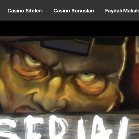
Casino Siteleri
Casino Bonusları
Faydalı Makal