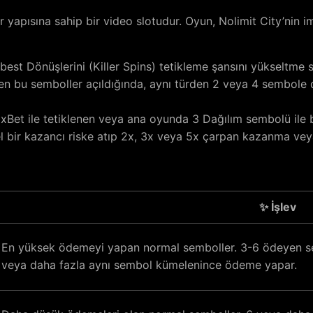
ır yapısına sahip bir video slotudur. Oyun, Nolimit City’nin 
erbest Dönüşlerini (Killer Spins) tetikleme şansını yükseltme 
en bu semboller açıldığında, aynı türden 2 veya 4 sembole
 – xBet ile tetiklenen veya ana oyunda 3 Dağılım sembolü ile 
l bir kazancı riske atıp 2x, 3x veya 5x çarpan kazanma vey
✨ İşlev
En yüksek ödemeyi yapan normal semboller. 3-6 ödeyen s
veya daha fazla aynı sembol kümelenince ödeme yapar.