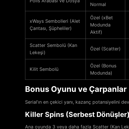
Polis Arabası ve Dosya
Normal
Özel (xBet
xWays Sembolleri (Alet
Modunda
Çantası, Şüpheliler)
Aktif)
Scatter Sembolü (Kan
Özel (Scatter)
Lekeşi)
Özel (Bonus
Kilit Sembolü
Modunda)
Bonus Oyunu ve Çarpanlar
Serial’ın en çekici yanı, kazanç potansiyelini de
Killer Spins (Serbest Dönüşler
Ana oyunda 3 veya daha fazla Scatter (Kan Lekeşi