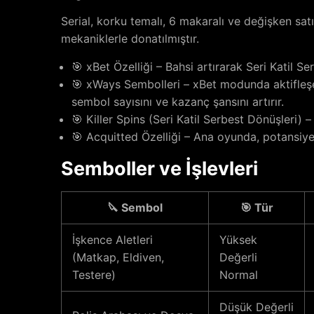
Serial, korku temalı, 6 makaralı ve değişken sat
mekaniklerle donatılmıştır.
🎯 xBet Özelliği – Bahsi artırarak Seri Katil S
🎯 xWays Sembolleri – xBet modunda aktifleş
sembol sayısını ve kazanç şansını artırır.
🎯 Killer Spins (Seri Katil Serbest Dönüşleri)
🎯 Acquitted Özelliği – Ana oyunda, potansiye
Semboller ve İşlevleri
🔪 Sembol
🎯 Tür
İşkence Aletleri
Yüksek
(Matkap, Eldiven,
Değerli
Testere)
Normal
Düşük Değerli