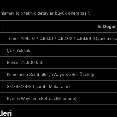
nlamak için teknik detaylar büyük önem taşır.
📊 Değer
Temel: %96.07 / %94.01 / %92.02 / %86.99 (Oyuncu seç
Çok Yüksek
Bahsin 72.900 katı
Kümelenen Semboller, xWays & xBet Özelliği
3-4-4-4-4-3 (İşaretli Makaralar)
Evet (xWays ve xBet özelliklerinde)
leri