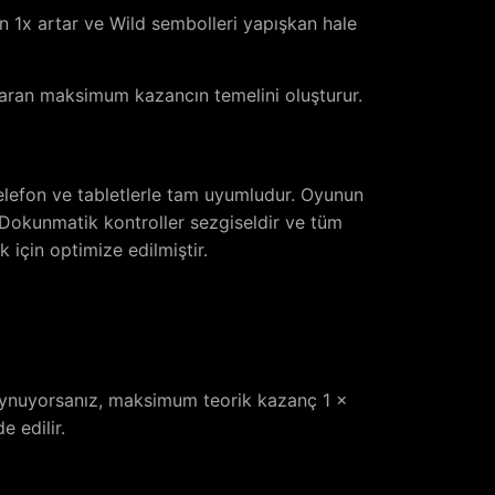
1x artar ve Wild sembolleri yapışkan hale
varan maksimum kazancın temelini oluşturur.
 telefon ve tabletlerle tam uyumludur. Oyunun
r. Dokunmatik kontroller sezgiseldir ve tüm
 için optimize edilmiştir.
e oynuyorsanız, maksimum teorik kazanç 1 x
 edilir.