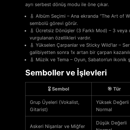
ayrı serbest dönüş modu ile öne çıkar.
🎸 Albüm Seçimi – Ana ekranda “The Art of War
sembolü görevi görür.
🎸 Ücretsiz Dönüşler (3 Farklı Mod) – 3 veya
vurgulanan özellikleri vardır.
🎸 Yükselen Çarpanlar ve Sticky Wild’lar – Se
galibiyetten sonra 1x artan bir çarpan kazanılı
🎸 Müzik ve Tema – Oyun, Sabaton’un ikonik şar
Semboller ve İşlevleri
🎖️ Sembol
🎯 Tür
Grup Üyeleri (Vokalist,
Yüksek Değerli
Gitarist)
Normal
Düşük Değerli
Askeri Nişanlar ve Miğfer
Normal