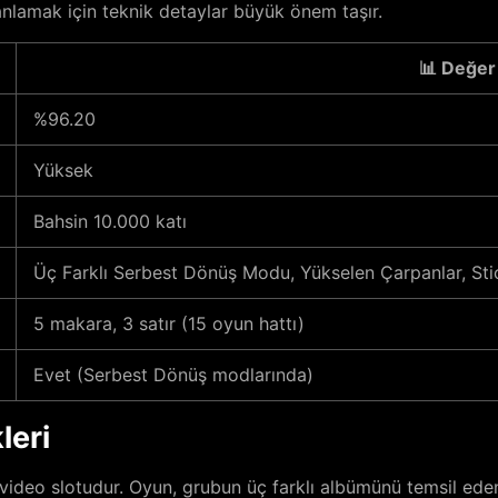
nlamak için teknik detaylar büyük önem taşır.
📊 Değer
%96.20
Yüksek
Bahsin 10.000 katı
Üç Farklı Serbest Dönüş Modu, Yükselen Çarpanlar, Stic
5 makara, 3 satır (15 oyun hattı)
Evet (Serbest Dönüş modlarında)
leri
ir video slotudur. Oyun, grubun üç farklı albümünü temsil ede