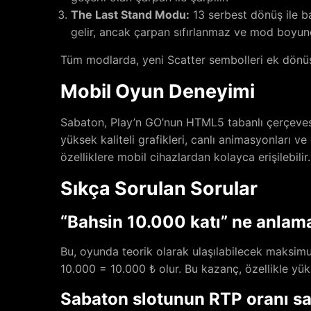
The Last Stand Modu:
13 serbest dönüş ile b
gelir, ancak çarpan sıfırlanmaz ve mod boyu
Tüm modlarda, yeni Scatter sembolleri ek dönüş
Mobil Oyun Deneyimi
Sabaton, Play’n GO’nun HTML5 tabanlı çerçevesi il
yüksek kaliteli grafikleri, canlı animasyonları v
özelliklere mobil cihazlardan kolayca erişilebil
Sıkça Sorulan Sorular
“Bahsin 10.000 katı” ne anlam
Bu, oyunda teorik olarak ulaşılabilecek maksimu
10.000 = 10.000 ₺ olur. Bu kazanç, özellikle yük
Sabaton slotunun RTP oranı sa