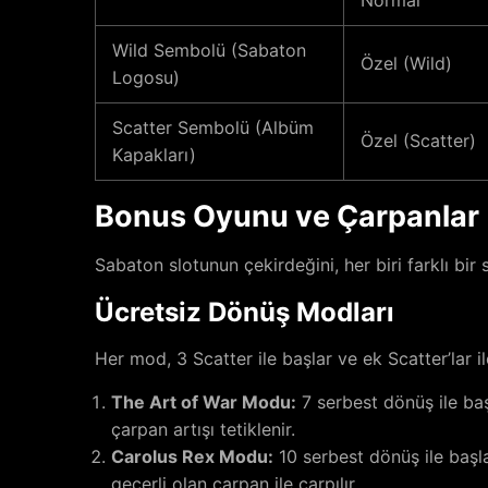
Wild Sembolü (Sabaton
Özel (Wild)
Logosu)
Scatter Sembolü (Albüm
Özel (Scatter)
Kapakları)
Bonus Oyunu ve Çarpanlar
Sabaton slotunun çekirdeğini, her biri farklı bi
Ücretsiz Dönüş Modları
Her mod, 3 Scatter ile başlar ve ek Scatter’lar il
The Art of War Modu:
7 serbest dönüş ile baş
çarpan artışı tetiklenir.
Carolus Rex Modu:
10 serbest dönüş ile başla
geçerli olan çarpan ile çarpılır.