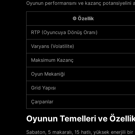
Oyunun performansını ve kazanç potansiyelini a
⚙️ Özellik
RTP (Oyuncuya Dönüş Oranı)
Varyans (Volatilite)
Maksimum Kazanç
Oyun Mekaniği
Grid Yapısı
Çarpanlar
Oyunun Temelleri ve Özellik
Sabaton, 5 makaralı, 15 hatlı, yüksek enerjili b