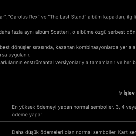
”, “Carolus Rex” ve “The Last Stand” albüm kapakları, ilgil
 daha fazla aynı albüm Scatter’ı, o albüme özgü serbest d
rbest dönüşler sırasında, kazanan kombinasyonlarda yer alan
rsa uygulanır.
kılarının enstrümantal versiyonlarıyla tamamlanır ve her bon
✨ İşlev
En yüksek ödemeyi yapan normal semboller. 3, 4 veya 
ödeme yapar.
Daha düşük ödemeleri olan normal semboller. Kart semb