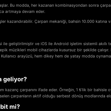
aşlar. Bu modda, her kazanan kombinasyondan sonra çarpan 
nca artmaya devam eder.
ler kazandırabilir. Çarpan mekaniği, bahsin 10.000 katına 
e geliştirilmiştir ve iOS ile Android işletim sistemli akıllı
e epik müzikleri mobil cihazlarda kusursuz bir şekilde çalışı
ir. Kullanıcı arayüzü, hem dikey hem de yatay modda oynamak
a geliyor?
m kazanç çarpanını ifade eder. Örneğin, 1 ₺’lik bir bahisl
selen çarpanların aktif olduğu serbest dönüş modlarında elde
bit mi?