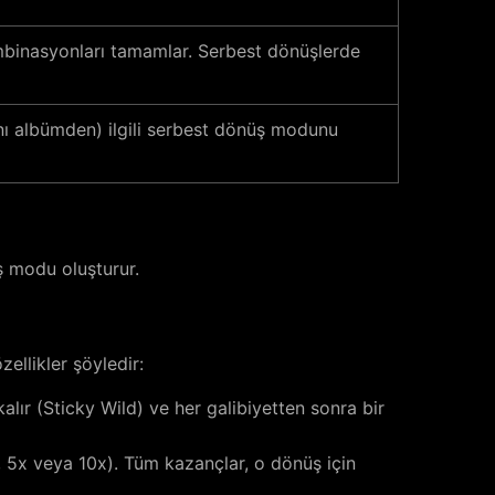
binasyonları tamamlar. Serbest dönüşlerde
ynı albümden) ilgili serbest dönüş modunu
ş modu oluşturur.
zellikler şöyledir:
lır (Sticky Wild) ve her galibiyetten sonra bir
x, 5x veya 10x). Tüm kazançlar, o dönüş için