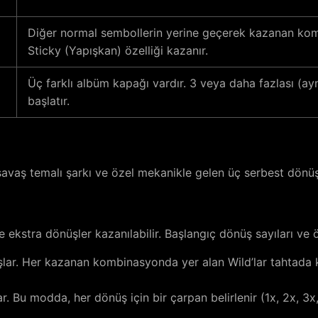
Diğer normal sembollerin yerine geçerek kazanan kom
Sticky (Yapışkan) özelliği kazanır.
Üç farklı albüm kapağı vardır. 3 veya daha fazlası (a
başlatır.
r savaş temalı şarkı ve özel mekanikle gelen üç serbest dönü
e ekstra dönüşler kazanılabilir. Başlangıç dönüş sayıları ve ö
lar. Her kazanan kombinasyonda yer alan Wild’lar tahtada ka
r. Bu modda, her dönüş için bir çarpan belirlenir (1x, 2x, 3