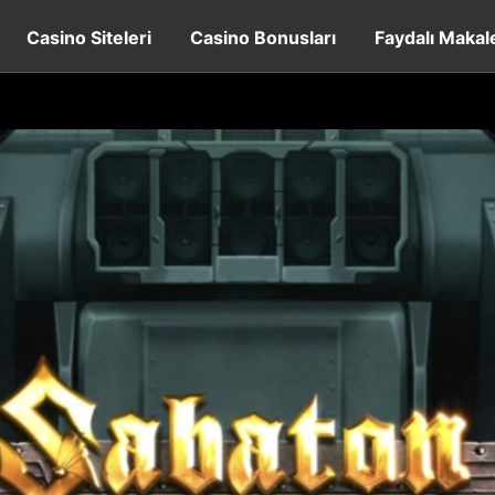
Casino Siteleri
Casino Bonusları
Faydalı Makal