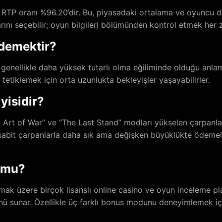
RTP oranı %96.20’dir. Bu, piyasadaki ortalama ve oyuncu do
rını seçebilir; oyun bilgileri bölümünden kontrol etmek her
 demektir?
enellikle daha yüksek tutarlı olma eğiliminde olduğu anlam
tetiklemek için orta uzunlukta bekleyişler yaşayabilirler.
yisidir?
The Art of War” ve “The Last Stand” modları yükselen çarpanl
sabit çarpanlarla daha sık ama değişken büyüklükte ödemeler
 mu?
lmak üzere birçok lisanslı online casino ve oyun inceleme p
sunar. Özellikle üç farklı bonus modunu deneyimlemek iç