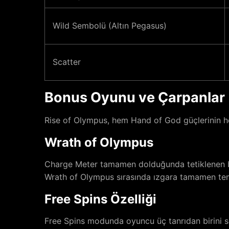
Wild Sembolü (Altın Pegasus)
Scatter
Bonus Oyunu ve Çarpanlar
Rise of Olympus, hem Hand of God güçlerinin hem
Wrath of Olympus
Charge Meter tamamen dolduğunda tetiklenen bu 
Wrath of Olympus sırasında ızgara tamamen temi
Free Spins Özelliği
Free Spins modunda oyuncu üç tanrıdan birini seçe