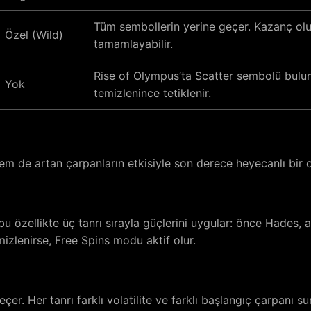
Tüm sembollerin yerine geçer. Kazanç ol
Özel (Wild)
tamamlayabilir.
Rise of Olympus’ta Scatter sembolü bul
Yok
temizlenince tetiklenir.
 de artan çarpanların etkisiyle son derece heyecanlı bir o
özellikte üç tanrı sırayla güçlerini uygular: önce Hades, 
zlenirse, Free Spins modu aktif olur.
r. Her tanrı farklı volatilite ve farklı başlangıç çarpanı su