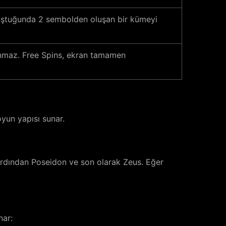
uştuğunda 2 sembolden oluşan bir kümeyi
unmaz. Free Spins, ekran tamamen
yun yapısı sunar.
ardından Poseidon ve son olarak Zeus. Eğer
nar: