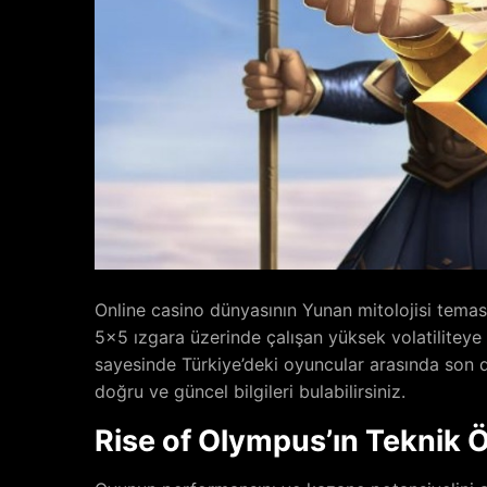
Online casino dünyasının Yunan mitolojisi teması
5×5 ızgara üzerinde çalışan yüksek volatiliteye 
sayesinde Türkiye’deki oyuncular arasında son de
doğru ve güncel bilgileri bulabilirsiniz.
Rise of Olympus’ın Teknik Öz