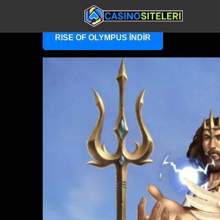
Rise of Olympus Slot İnce
RISE OF OLYMPUS İNDİR