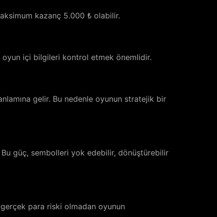
maksimum kazanç 5.000 ₺ olabilir.
oyun içi bilgileri kontrol etmek önemlidir.
lamına gelir. Bu nedenle oyunun stratejik bir
Bu güç, sembolleri yok edebilir, dönüştürebilir
 gerçek para riski olmadan oyunun