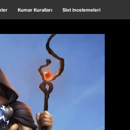
eler
Kumar Kuralları
Slot incelemeleri