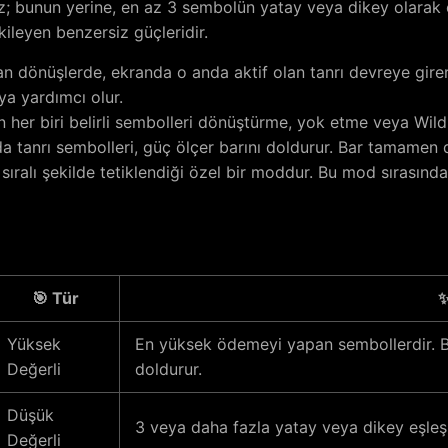
maz; bunun yerine, en az 3 sembolün yatay veya dikey olarak
kileyen benzersiz güçleridir.
dönüşlerde, ekranda o anda aktif olan tanrı devreye girer
a yardımcı olur.
er biri belirli sembolleri dönüştürme, yok etme veya Wild ek
tanrı sembolleri, güç ölçer barını doldurur. Bar tamamen 
 sıralı şekilde tetiklendiği özel bir moddur. Bu mod sırasın
🎯 Tür
✨
Yüksek
En yüksek ödemeyi yapan sembollerdir. 
Değerli
doldurur.
Düşük
3 veya daha fazla yatay veya dikey eşl
Değerli