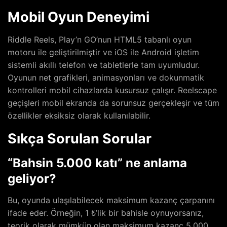
Mobil Oyun Deneyimi
Riddle Reels, Play’n GO’nun HTML5 tabanlı oyun
motoru ile geliştirilmiştir ve iOS ile Android işletim
sistemli akıllı telefon ve tabletlerle tam uyumludur.
Oyunun net grafikleri, animasyonları ve dokunmatik
kontrolleri mobil cihazlarda kusursuz çalışır. Reelscape
geçişleri mobil ekranda da sorunsuz gerçekleşir ve tüm
özellikler eksiksiz olarak kullanılabilir.
Sıkça Sorulan Sorular
“Bahsin 5.000 katı” ne anlama
geliyor?
Bu, oyunda ulaşılabilecek maksimum kazanç çarpanını
ifade eder. Örneğin, 1 ₺’lik bir bahisle oynuyorsanız,
teorik olarak mümkün olan maksimum kazanç 5.000