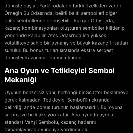
dönüşle başlar. Farklı odaların farklı özellikleri vardır:
Örneğin Su Odası’nda, belirli balık sembolleri diğer
balık sembollerine dönüşebilir. Rüzgar Odası’nda,
kazanç kombinasyonları oluşturan semboller kilitlenip
yerlerinde kalabilir. Ateş Odası’nda ise yüksek
volatiliteye sahip bir oynanış ve büyük kazanç fırsatları
sunulur. Bu bonus turları sırasında ekstra serbest
dönüşler kazanmak da mümkündür.
Ana Oyun ve Tetikleyici Sembol
Mekaniği
Oyunun benzersiz yanı, herhangi bir Scatter beklemeye
gerek kalmadan, Tetikleyici Sembol’ün ekranda
belirdiği anda bonus turunun başlamasıdır. Bu, oyuna
sürpriz ve hızlı aksiyon katar. Ana oyunda ayrıca
standart Vahşi Sembolü, kazanç hatlarını
tamamlayarak oyuncuya yardımcı olur.