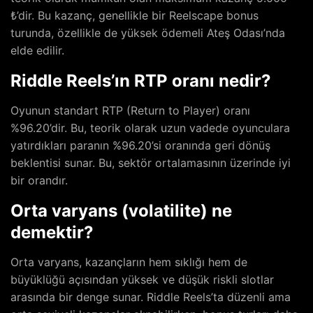
₺’dir. Bu kazanç, genellikle bir Reelscape bonus
turunda, özellikle de yüksek ödemeli Ateş Odası’nda
elde edilir.
Riddle Reels’ın RTP oranı nedir?
Oyunun standart RTP (Return to Player) oranı
%96.20’dir. Bu, teorik olarak uzun vadede oyunculara
yatırdıkları paranın %96.20’si oranında geri dönüş
beklentisi sunar. Bu, sektör ortalamasının üzerinde iyi
bir orandır.
Orta varyans (volatilite) ne
demektir?
Orta varyans, kazançların hem sıklığı hem de
büyüklüğü açısından yüksek ve düşük riskli slotlar
arasında bir denge sunar. Riddle Reels’ta düzenli ama