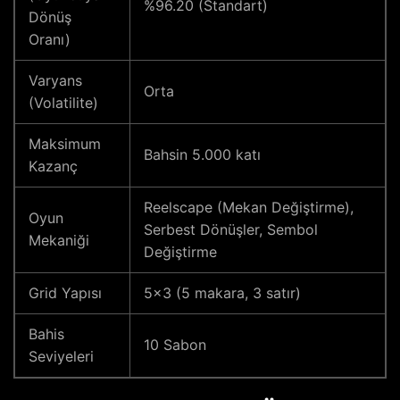
%96.20 (Standart)
Dönüş
Oranı)
Varyans
Orta
(Volatilite)
Maksimum
Bahsin 5.000 katı
Kazanç
Reelscape (Mekan Değiştirme),
Oyun
Serbest Dönüşler, Sembol
Mekaniği
Değiştirme
Grid Yapısı
5×3 (5 makara, 3 satır)
Bahis
10 Sabon
Seviyeleri