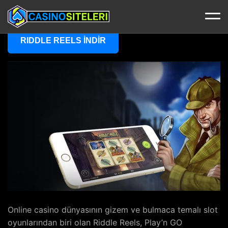
Riddle Reels Slot İncelemesi
RIDDLE REELS İNDİR
Online casino dünyasının gizem ve bulmaca temalı slot
oyunlarından biri olan Riddle Reels, Play’n GO