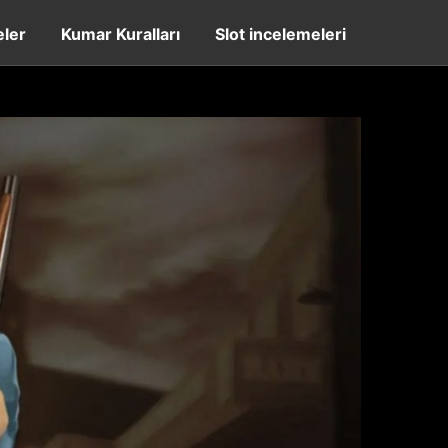
eler
Kumar Kuralları
Slot incelemeleri