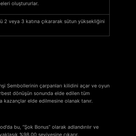
eri oluştururlar.
ü 2 veya 3 katına çıkararak sütun yüksekliğini
i Sembollerinin çarpanları kilidini açar ve oyun
serbest dönüşün sonunda elde edilen tüm
 kazançlar elde edilmesine olanak tanır.
d’da bu, “Şok Bonus” olarak adlandırılır ve
yaklaşık %98.00 seviyesine çıkarır.