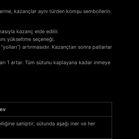
yerine, kazançlar aynı türden komşu sembollerin
sıyla kazanç elde edilir.
ını yükseltme seçeneği.
yolları”) artırmasıdır. Kazançtan sonra patlarlar
ları 1 artar. Tüm sütunu kaplayana kadar inmeye
lev
iğine sahiptir; sütunda aşağı iner ve her