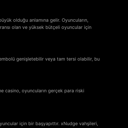
üyük olduğu anlamına gelir. Oyuncuların,
ransı olan ve yüksek bütçeli oyuncular için
embolü genişletebilir veya tam tersi olabilir, bu
ne casino, oyuncuların gerçek para riski
uncular için bir başyapıttır. xNudge vahşileri,