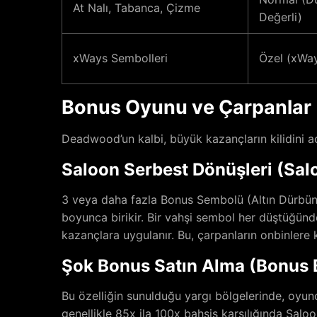
At Nalı, Tabanca, Çizme
Değerli)
xWays Sembolleri
Özel (xWa
Bonus Oyunu ve Çarpanlar
Deadwood’un kalbi, büyük kazançların kilidini aç
Saloon Serbest Dönüşleri (Sal
3 veya daha fazla Bonus Sembolü (Altın Dürbün) 
boyunca birikir. Bir vahşi sembol her düştüğünd
kazançlara uygulanır. Bu, çarpanların onbinlere
Şok Bonus Satın Alma (Bonus 
Bu özelliğin sunulduğu yargı bölgelerinde, oyun
genellikle 85x ila 100x bahşiş karşılığında Salo