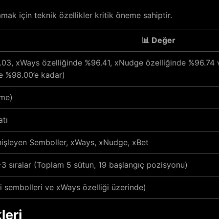
ak için teknik özellikler kritik öneme sahiptir.
📊 Değer
03, xWays özelliğinde %96.41, xNudge özelliğinde %96.74
le %98.00’e kadar)
eme)
atı
işleyen Semboller, xWays, xNudge, xBet
3 sıralar (Toplam 5 sütun, 19 başlangıç pozisyonu)
 sembolleri ve xWays özelliği üzerinde)
leri