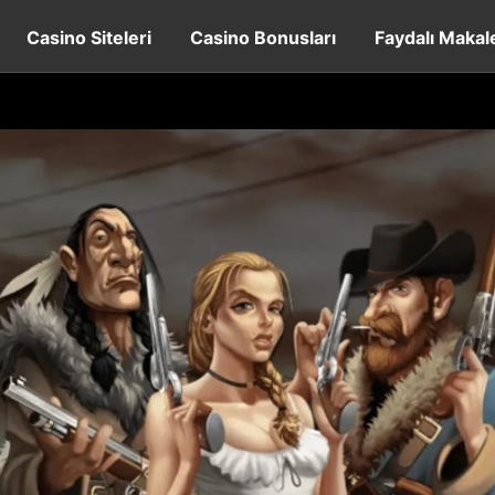
i
Casino Siteleri
Casino Bonusları
Faydalı Makal