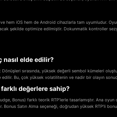
r ve hem iOS hem de Android cihazlarla tam uyumludur. Oyunu
ışacak şekilde optimize edilmiştir. Dokunmatik kontroller s
nasıl elde edilir?
Dönüşleri sırasında, yüksek değerli sembol kümeleri oluşt
 edilir. Bu, çok yüksek volatilitenin ve nadir bir olayın sonu
arklı değerlere sahip?
Nudge, Bonus) farklı teorik RTP’lerle tasarlamıştır. Ana oy
 Bonus Satın Alma seçeneği, doğrudan yüksek RTP’li bonus 