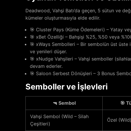
Deadwood, Vahşi Batı’da geçen, 5 sütun ve değiş
kümeler oluşturmasıyla elde edilir.
🎯 Cluster Pays (Küme Ödemeleri) – Yatay vey
🎯 xBet Özelliği – Bahşişi %25, %50 veya %10
🎯 xWays Sembolleri – Bir sembolün üst üste ik
ve yenileri düşer.
🎯 xNudge Vahşileri – Vahşi semboller (silah
devam ederler.
🎯 Saloon Serbest Dönüşleri – 3 Bonus Sembolü
Semboller ve İşlevleri
🔫 Sembol
🎯 T
Vahşi Sembol (Wild – Silah
Özel (Wild
Çeşitleri)