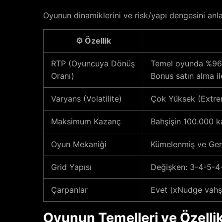
Oyunun dinamiklerini ve risk/yapı dengesini anlam
⚙️ Özellik
RTP (Oyuncuya Dönüş
Temel oyunda %96.
Oranı)
Bonus satın alma i
Varyans (Volatilite)
Çok Yüksek (Extr
Maksimum Kazanç
Bahşişin 100.000 k
Oyun Mekaniği
Kümelenmiş ve Gen
Grid Yapısı
Değişken: 3-4-5-4-
Çarpanlar
Evet (xNudge vahşi
Oyunun Temelleri ve Özellik